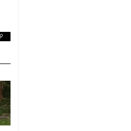
p
Copy
Link