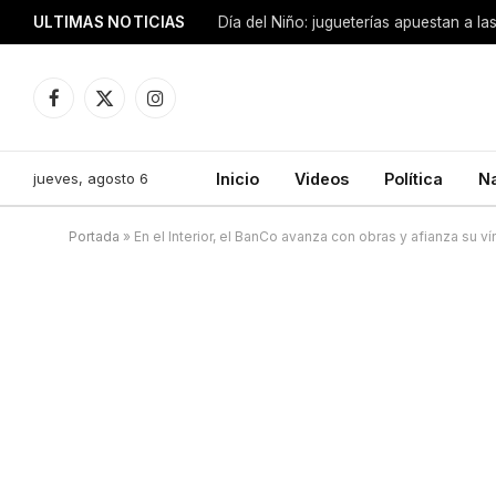
ULTIMAS NOTICIAS
Día del Niño: jugueterías apuestan a la
Facebook
X
Instagram
(Twitter)
jueves, agosto 6
Inicio
Videos
Política
N
Portada
»
En el Interior, el BanCo avanza con obras y afianza su 