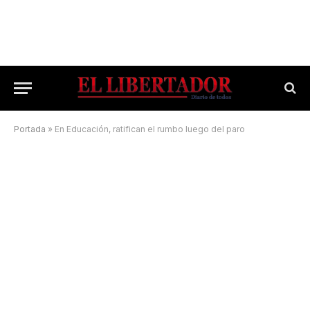
Portada
»
En Educación, ratifican el rumbo luego del paro