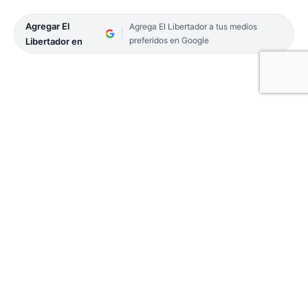
Agregar El
Agrega El Libertador a tus medios
preferidos en Google
Libertador en
04-POLITICA-15
Se llevó a cabo la primera reunión de voluntarios
para la campaña de Javier Milei en la ciudad de
Corrientes. El encuentro contó con miembros del
equipo de coordinación de los distintos circuitos
de la ciudad.