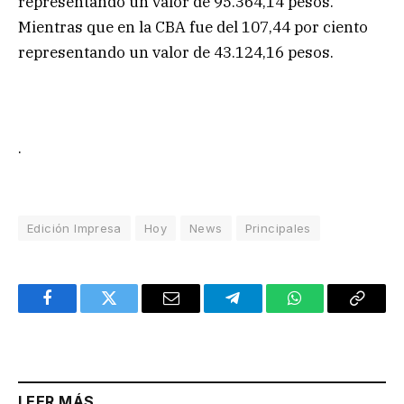
representando un valor de 95.364,14 pesos.
Mientras que en la CBA fue del 107,44 por ciento
representando un valor de 43.124,16 pesos.
.
Edición Impresa
Hoy
News
Principales
Facebook
Twitter
Email
Telegram
WhatsApp
Copy
Link
LEER MÁS