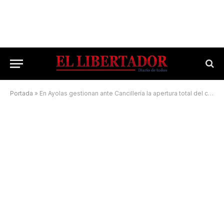
Portada
»
En Ayolas gestionan ante Cancillería la apertura total del cruce por Yacyretá