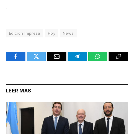
.
Edición Impresa
Hoy
News
Facebook
Twitter
Email
Telegram
WhatsApp
Copy
Link
LEER MÁS