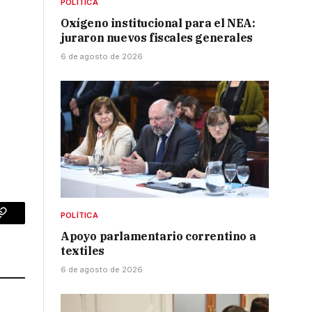
POLÍTICA
Oxígeno institucional para el NEA:
juraron nuevos fiscales generales
6 de agosto de 2026
POLÍTICA
p
Copy
Apoyo parlamentario correntino a
Link
textiles
6 de agosto de 2026