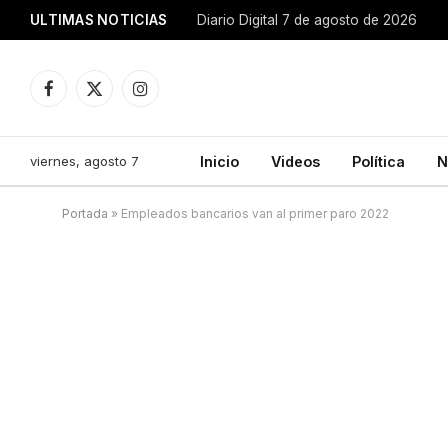
ULTIMAS NOTICIAS
Diario Digital 7 de agosto de 2026
Facebook
X
Instagram
(Twitter)
viernes, agosto 7
Inicio
Videos
Política
N
Portada
»
Empleados bancarios van al primer paro 2022