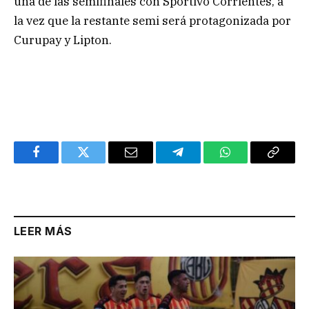
una de las semifinales con Sportivo Corrientes, a
la vez que la restante semi será protagonizada por
Curupay y Lipton.
Facebook
Twitter
Email
Telegram
WhatsApp
Copy
Link
LEER MÁS