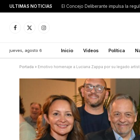
ULTIMAS NOTICIAS
El Concejo Deliberante impulsa la regu
Facebook
X
Instagram
(Twitter)
jueves, agosto 6
Inicio
Videos
Política
N
Portada
»
Emotivo homenaje a Luciana Zappa por su legado artíst