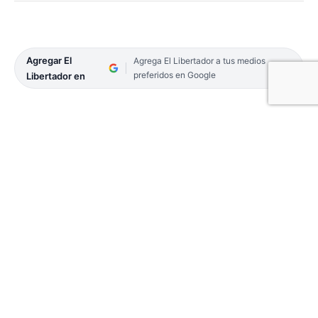
Agregar El
Agrega El Libertador a tus medios
preferidos en Google
Libertador en
CURUZÚ CUATIÁ. (Colaboración Micaela Culasso).
El club Deportivo y Recreativo Curuzú fue el lugar
donde se cristalizó un evento boxístico amateur el
fin de semana anterior.
El programa contemplaba 7 peleas, en donde en 2