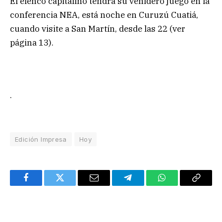
El elenco capitalino tendrá su venidero juego en la
conferencia NEA, está noche en Curuzú Cuatiá,
cuando visite a San Martín, desde las 22 (ver
página 13).
.
Edición Impresa
Hoy
Facebook
Twitter
Email
Telegram
WhatsApp
Copy
Link