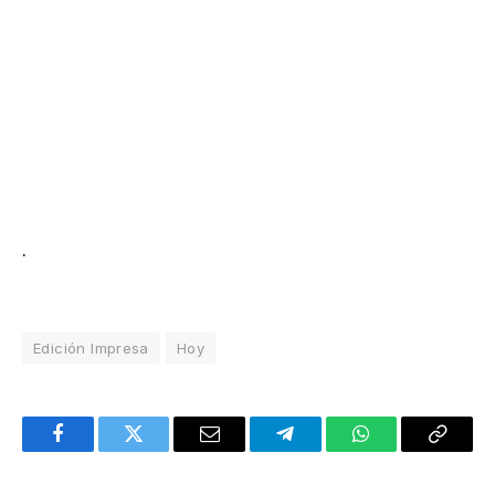
.
Edición Impresa
Hoy
Facebook
Twitter
Email
Telegram
WhatsApp
Copy
Link