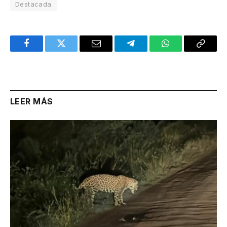
Destacada
Facebook
Twitter
Email
Telegram
WhatsApp
Copy
Link
LEER MÁS