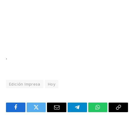
.
Edición Impresa
Hoy
Facebook
Twitter
Email
Telegram
WhatsApp
Copy
Link