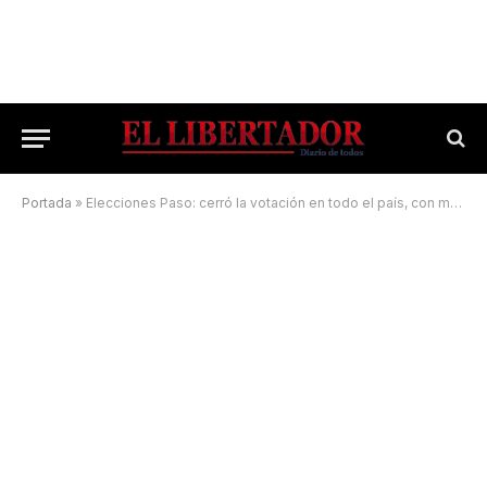
Portada
»
Elecciones Paso: cerró la votación en todo el país, con más de 67% de participación