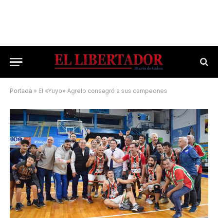
Portada
»
El «Yuyo» Agrelo consagró a sus campeones