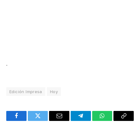
.
Edición Impresa
Hoy
Facebook
Twitter
Email
Telegram
WhatsApp
Copy
Link