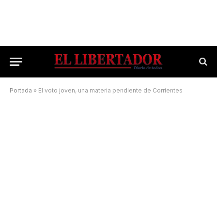
Portada
»
El voto joven, una materia pendiente de Corrientes