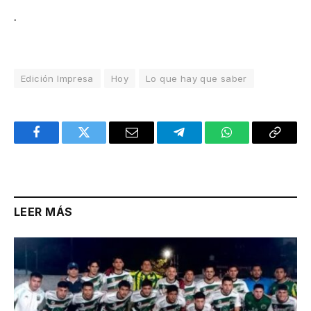
.
Edición Impresa
Hoy
Lo que hay que saber
Facebook
Twitter
Email
Telegram
WhatsApp
Copy
Link
LEER MÁS