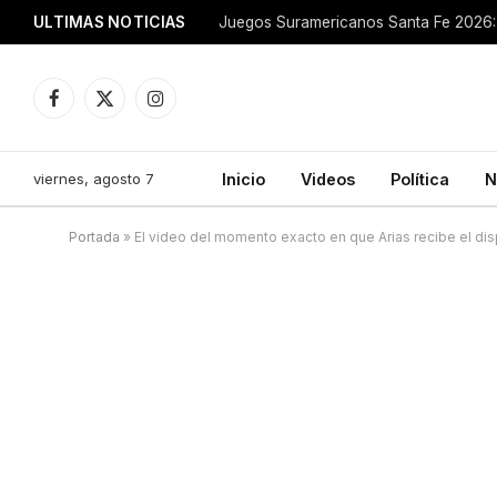
ULTIMAS NOTICIAS
Juegos Suramericanos Santa Fe 2026: 
Facebook
X
Instagram
(Twitter)
viernes, agosto 7
Inicio
Videos
Política
N
Portada
»
El video del momento exacto en que Arias recibe el di