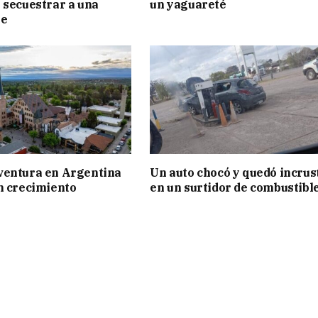
 secuestrar a una
un yaguareté
te
ventura en Argentina
Un auto chocó y quedó incrus
n crecimiento
en un surtidor de combustibl