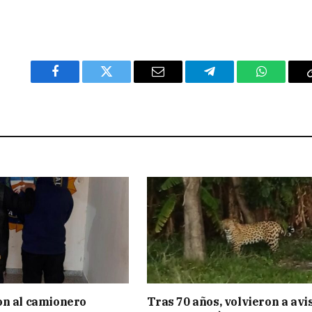
Facebook
Twitter
Email
Telegram
WhatsAp
on al camionero
Tras 70 años, volvieron a avi