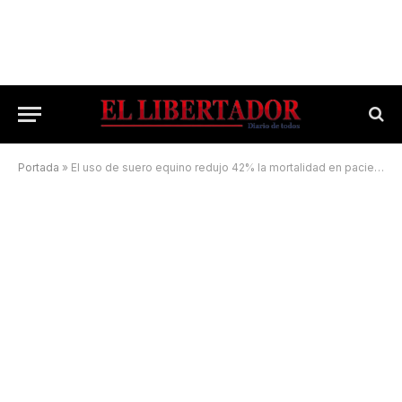
Portada
»
El uso de suero equino redujo 42% la mortalidad en pacientes con Covid-19