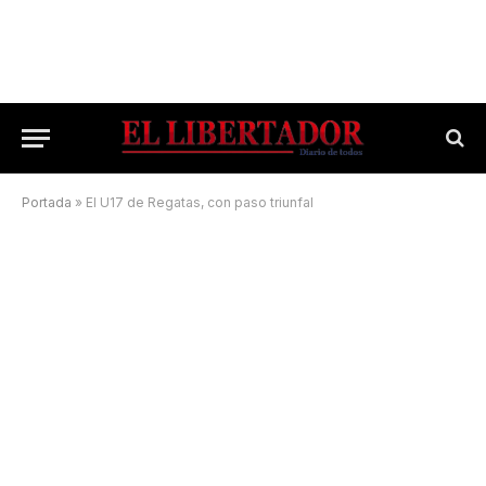
Portada
»
El U17 de Regatas, con paso triunfal