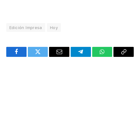
Edición Impresa
Hoy
Facebook
Twitter
Email
Telegram
WhatsApp
Copy
Link