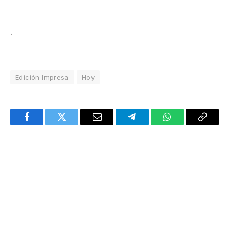
.
Edición Impresa
Hoy
Facebook
Twitter
Email
Telegram
WhatsApp
Copy
Link