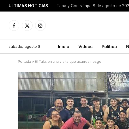
ULTIMAS NOTICIAS
Tapa y Contratapa 8 de agosto de 20
Facebook
X
Instagram
(Twitter)
sábado, agosto 8
Inicio
Videos
Política
N
Portada
»
El Tala, en una visita que acarrea riesgo