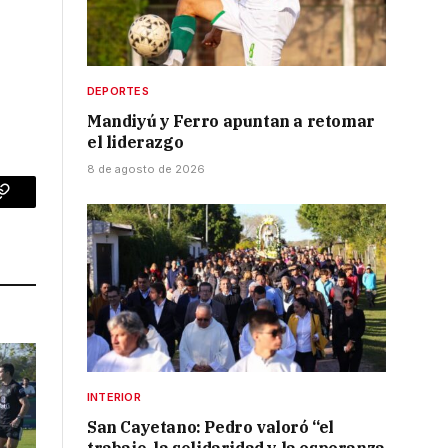
DEPORTES
Mandiyú y Ferro apuntan a retomar
el liderazgo
8 de agosto de 2026
p
Copy
Link
INTERIOR
San Cayetano: Pedro valoró “el