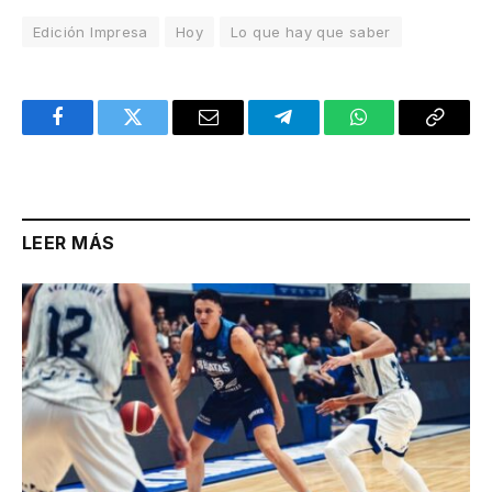
Edición Impresa
Hoy
Lo que hay que saber
Facebook
Twitter
Email
Telegram
WhatsApp
Copy
Link
LEER MÁS