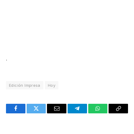
.
Edición Impresa
Hoy
Facebook
Twitter
Email
Telegram
WhatsApp
Copy
Link