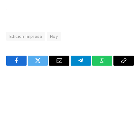
.
Edición Impresa
Hoy
Facebook
Twitter
Email
Telegram
WhatsApp
Copy
Link