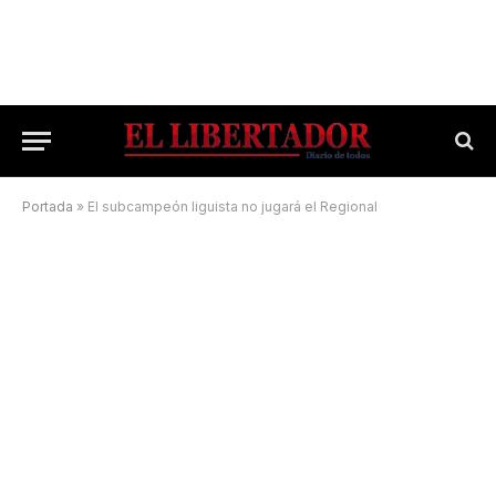
Portada
»
El subcampeón liguista no jugará el Regional