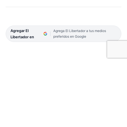
Agregar El
Agrega El Libertador a tus medios
preferidos en Google
Libertador en
Mandiyú superó de visitante a Canale de Bella Vista
y dio un paso fundamental para clasificar a la
ronda siguiente de la competencia que organiza la
Federación Correntina de Fútbol (Fecof).
El «albo» tendrá que buscar el punto que le falta