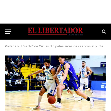
Portada
»
El “santo” de Curuzú dio pelea antes de caer con el puntero