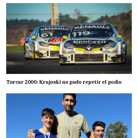
Turcar 2000: Krujoski no pudo repetir el podio