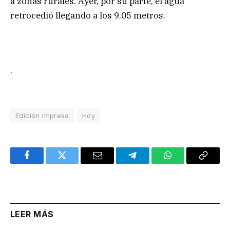
a zonas rurales. Ayer, por su parte, el agua
retrocedió llegando a los 9,05 metros.
.
Edición Impresa
Hoy
Facebook
Twitter
Email
Telegram
WhatsApp
Copy
Link
LEER MÁS