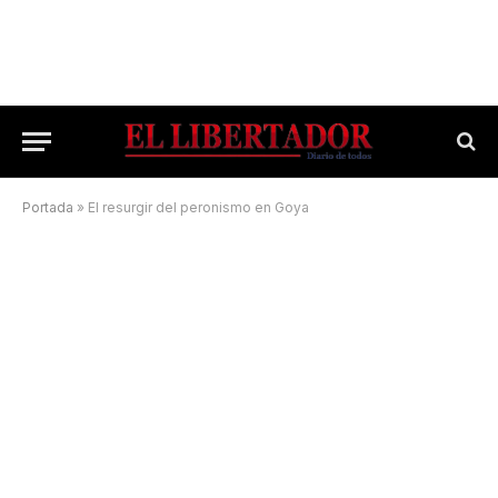
Portada
»
El resurgir del peronismo en Goya