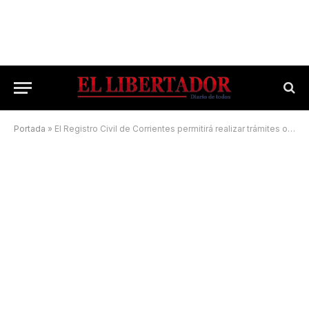
Portada
»
El Registro Civil de Corrientes permitirá realizar trámites online