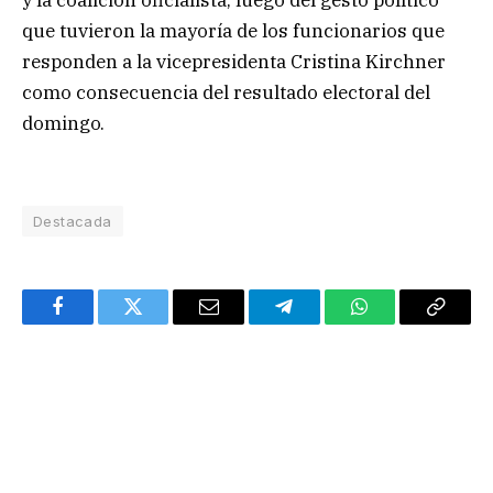
y la coalición oficialista, luego del gesto político
que tuvieron la mayoría de los funcionarios que
responden a la vicepresidenta Cristina Kirchner
como consecuencia del resultado electoral del
domingo.
Destacada
Facebook
Twitter
Email
Telegram
WhatsApp
Copy
Link