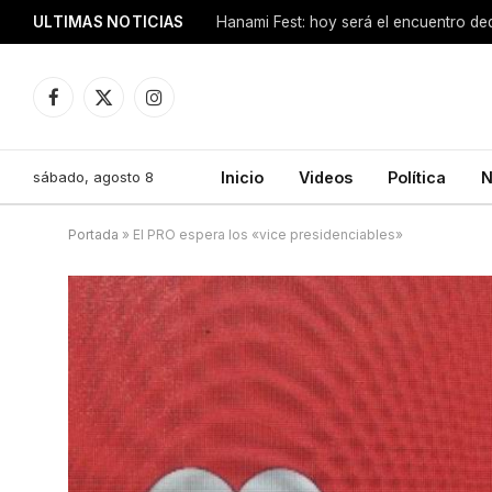
ULTIMAS NOTICIAS
Hanami Fest: hoy será el encuentro de
Facebook
X
Instagram
(Twitter)
sábado, agosto 8
Inicio
Videos
Política
N
Portada
»
El PRO espera los «vice presidenciables»