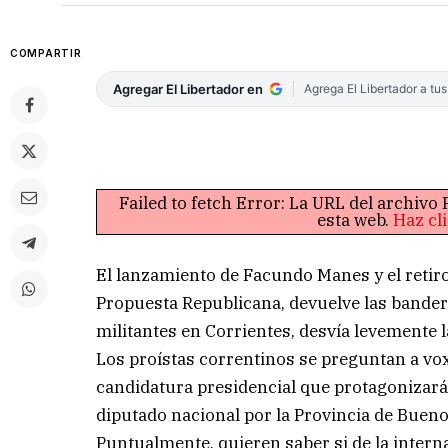
COMPARTIR
Agregar El Libertador en
Agrega El Libertador a tu
Failed to fetch Error: La URL del archiv
esta web.
Haz cl
El lanzamiento de Facundo Manes y el retiro
Propuesta Republicana, devuelve las banderas
militantes en Corrientes, desvía levemente la
Los proístas correntinos se preguntan a vox 
candidatura presidencial que protagonizará
diputado nacional por la Provincia de Buen
Puntualmente, quieren saber si de la interna