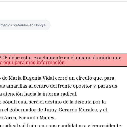
s medios preferidos en Google
o PDF debe estar exactamente en el mismo dominio que
ic aquí para más información
 de María Eugenia Vidal cerró un círculo que, para
 amarillas al centro del frente opositor y, para sus
 atención hacia la interna radical.
pópuli cuál será el destino de la disputa por la
n el gobernador de Jujuy, Gerardo Morales, y el
os Aires, Facundo Manes.
 radical saldrán o no sus candidatos a vicepresidente,