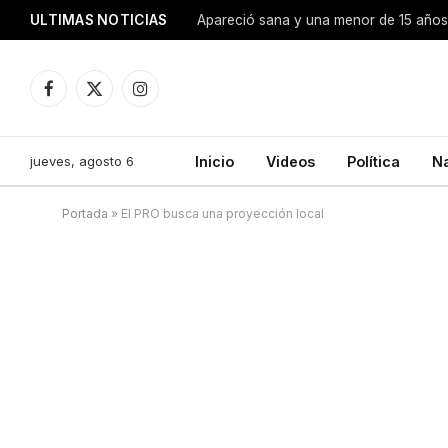
ULTIMAS NOTICIAS
Apareció sana y una menor de 15 años 
Facebook
X
Instagram
(Twitter)
jueves, agosto 6
Inicio
Videos
Política
N
Portada
»
El PRO busca una proyección local