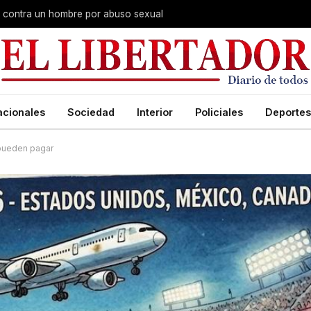
na contra un hombre por abuso sexual
acionales
Sociedad
Interior
Policiales
Deportes
 pueden pagar