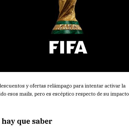
scuentos y ofertas relámpago para intentar activar la
do esos mails, pero es escéptico respecto de su impact
e hay que saber