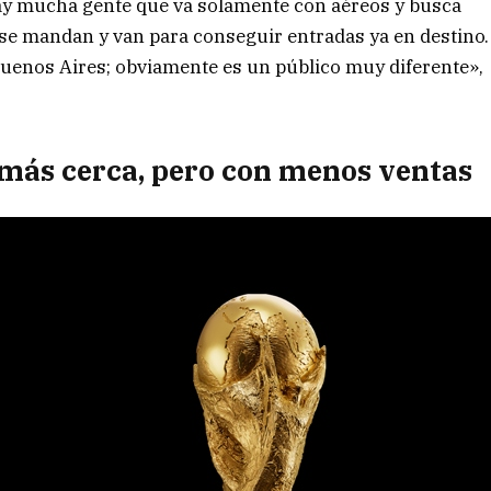
hay mucha gente que va solamente con aéreos y busca
se mandan y van para conseguir entradas ya en destino.
Buenos Aires; obviamente es un público muy diferente»,
: más cerca, pero con menos ventas