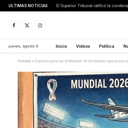
ULTIMAS NOTICIAS
El Superior Tribunal ratificó la conde
Facebook
X
Instagram
(Twitter)
jueves, agosto 6
Inicio
Videos
Política
N
Portada
»
El precio para ver el Mundial: 15 mil dólares que pocos