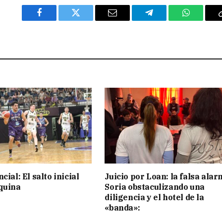
Facebook
Twitter
Email
Telegram
WhatsAp
cial: El salto inicial
Juicio por Loan: la falsa alar
quina
Soria obstaculizando una
diligencia y el hotel de la
«banda»: