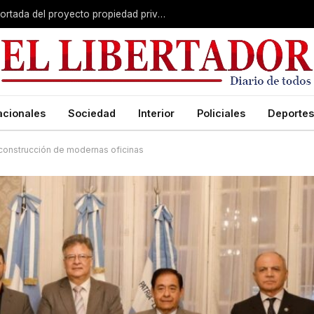
El Senado avanza con una versión recortada del proyecto propiedad privada: desalojo exprés, plazos y menos capítulos
acionales
Sociedad
Interior
Policiales
Deportes
la construcción de modernas oficinas