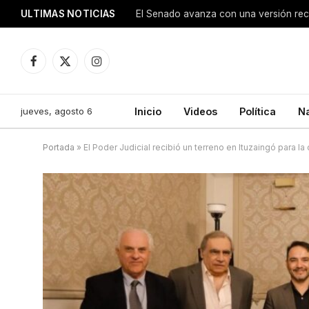
ULTIMAS NOTICIAS
Facebook
X
Instagram
(Twitter)
jueves, agosto 6
Inicio
Videos
Política
N
Portada
»
El Poder Judicial recibió un terreno en Ituzaingó para 