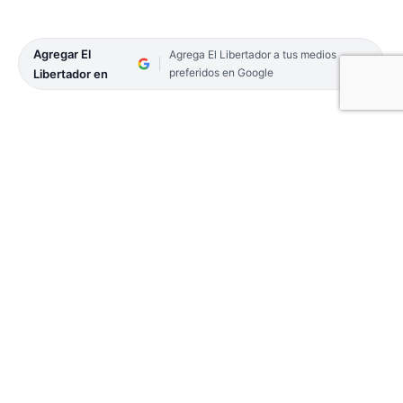
Agregar El
Agrega El Libertador a tus medios
preferidos en Google
Libertador en
Tras la reciente incorporación de Rhode Island
entre los estados de EE. UU. que ofrecen juegos
de
azar por internet
, el ímpetu para la expansión
parece imparable, insinuando que es probable que
más estados se sumen en un futuro próximo.