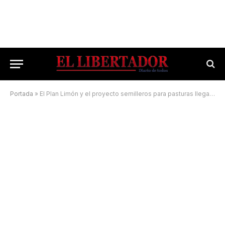
Portada
»
El Plan Limón y el proyecto semilleros para pasturas llegaron a Tabay