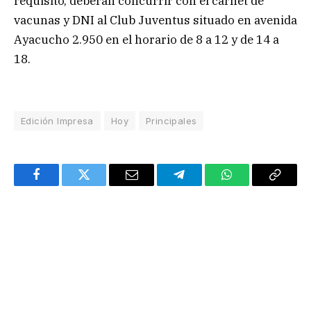
requisito, deberán concurrir con el carnet de
vacunas y DNI al Club Juventus situado en avenida
Ayacucho 2.950 en el horario de 8 a 12 y de 14 a
18.
Edición Impresa
Hoy
Principales
Facebook
Twitter
Email
Telegram
WhatsApp
Copy
Link