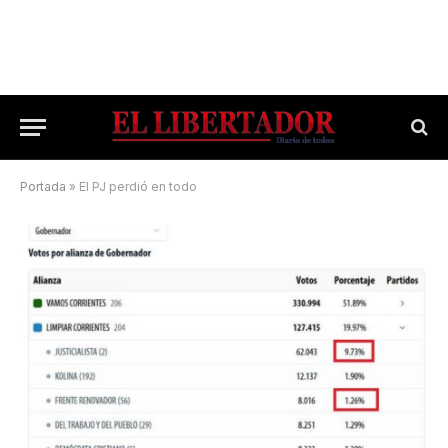
Portada
»
El PJ perdió en todo