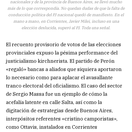
nacionales y de la provincia de Buenos Aires, se llevó mucho
más de lo que correspondía. No quedan dudas de que la falta de
conducción política del PJ nacional quedó de manifiesto. En el
mano a mano, en Corrientes, Javier Milei, incluso en una
elección deslucida, superó al PJ. Toda una señal.
El recuento provisorio de votos de las elecciones
provinciales expuso la pésima performance del
justicialismo kirchnerista. El partido de Perón
«regaló» bancas a aliados que siquiera aportaron
lo necesario como para aplacar el avasallante
tranco electoral del oficialismo. El caso del sector
de Sergio Massa fue un ejemplo de cómo la
acefalía latente en calle Salta, así como la
digitación de estrategias desde Buenos Aires,
interpósitos referentes «cristino camporistas»,
como Ottavis, instalados en Corrientes