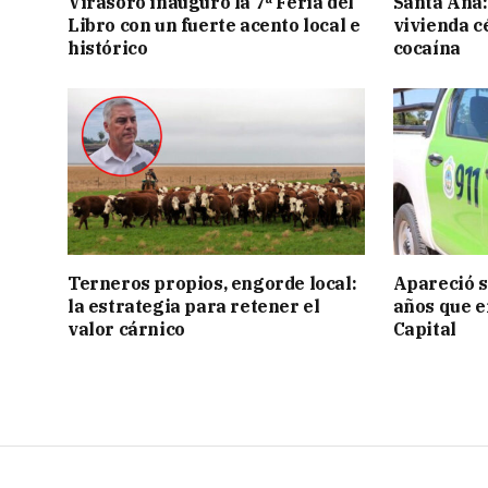
Virasoro inauguró la 7ª Feria del
Santa Ana:
Libro con un fuerte acento local e
vivienda c
histórico
cocaína
Terneros propios, engorde local:
Apareció s
la estrategia para retener el
años que e
valor cárnico
Capital