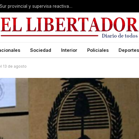
Valdés acelera el blindaje hídrico en el Sur provincial y supervisa reactivación de ruta
acionales
Sociedad
Interior
Policiales
Deportes
el 13 de agosto