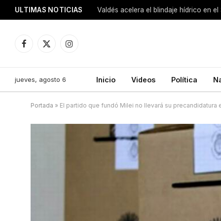
ULTIMAS NOTICIAS
Facebook
X
Instagram
(Twitter)
jueves, agosto 6
Inicio
Videos
Política
N
Portada
»
El partido que fundó Milei no llevará su precandidatura 