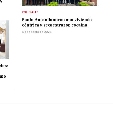
e,
POLICIALES
Santa Ana: allanaron una vivienda
céntrica y secuestraron cocaína
6 de agosto de 2026
chez
smo