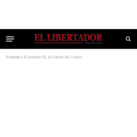
Portada
»
El partido FE, al Frente de Todos