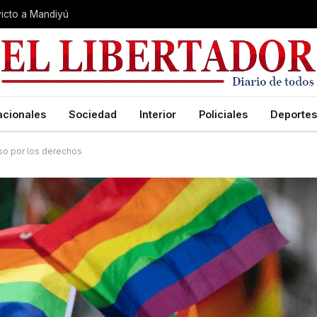
nvicto a Mandiyú
acionales
Sociedad
Interior
Policiales
Deportes
so por los derechos