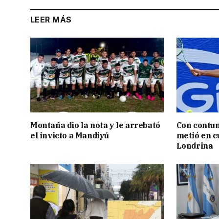
LEER MÁS
Montaña dio la nota y le arrebató
Con contun
el invicto a Mandiyú
metió en c
Londrina