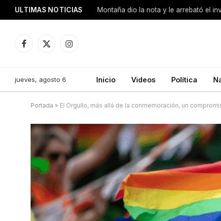
ULTIMAS NOTICIAS
Montaña dio la nota y le arrebató el i
Facebook
X
Instagram
(Twitter)
jueves, agosto 6
Inicio
Videos
Política
N
Portada
»
El Orgullo, más allá de la conmemoración, un compromi