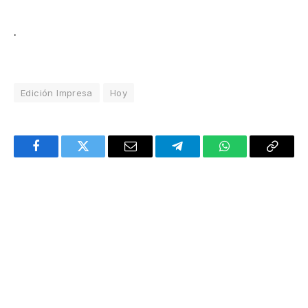
.
Edición Impresa
Hoy
Facebook
Twitter
Email
Telegram
WhatsApp
Copy
Link