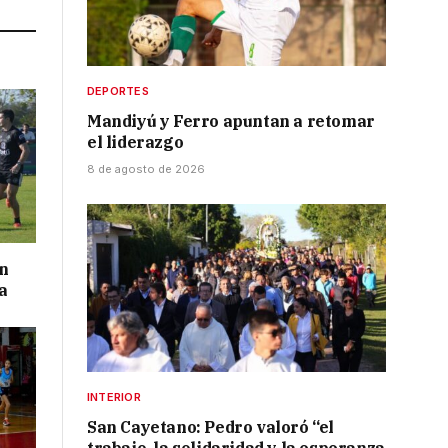
DEPORTES
Mandiyú y Ferro apuntan a retomar
el liderazgo
8 de agosto de 2026
on
a
INTERIOR
San Cayetano: Pedro valoró “el