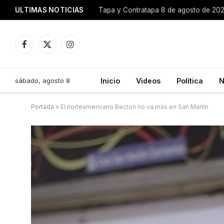
ULTIMAS NOTICIAS
Tapa y Contratapa 8 de agosto de 20
Facebook
X
Instagram
(Twitter)
sábado, agosto 8
Inicio
Videos
Política
N
Portada
»
El norteamericano Becton no va más en San Martín