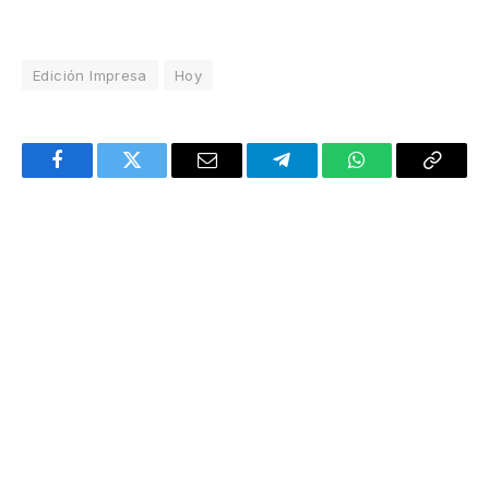
Edición Impresa
Hoy
Facebook
Twitter
Email
Telegram
WhatsApp
Copy
Link