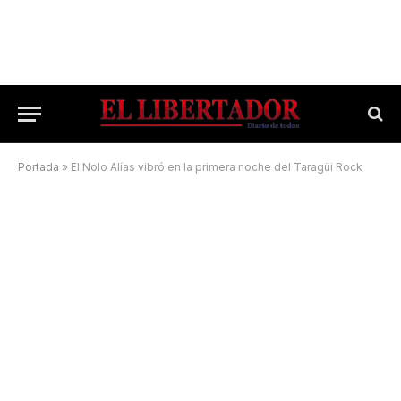
Portada
»
El Nolo Alías vibró en la primera noche del Taragüi Rock