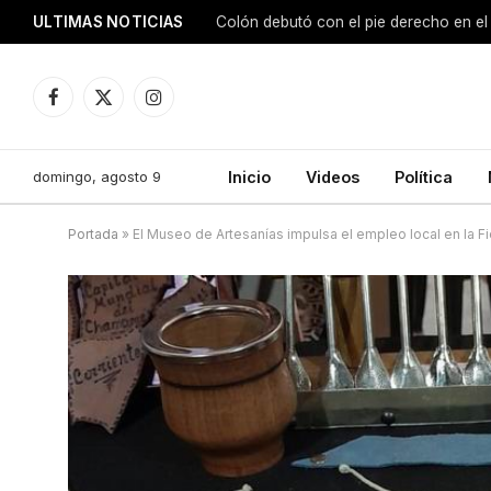
ULTIMAS NOTICIAS
Colón debutó con el pie derecho en el
Facebook
X
Instagram
(Twitter)
domingo, agosto 9
Inicio
Videos
Política
Portada
»
El Museo de Artesanías impulsa el empleo local en la 