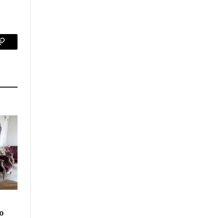
p
Copy
Link
o