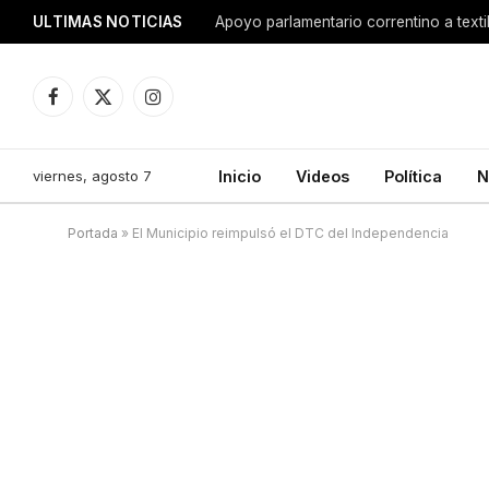
ULTIMAS NOTICIAS
Apoyo parlamentario correntino a texti
Facebook
X
Instagram
(Twitter)
viernes, agosto 7
Inicio
Videos
Política
N
Portada
»
El Municipio reimpulsó el DTC del Independencia