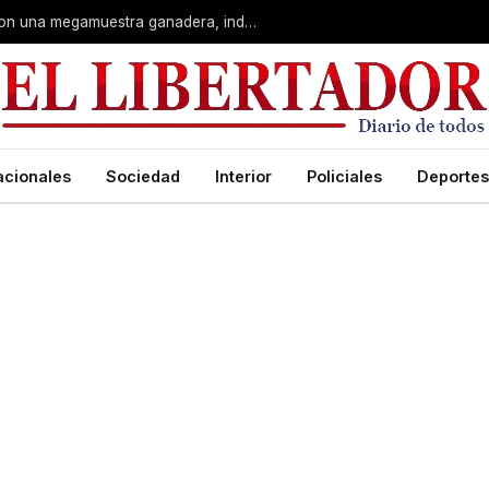
Corrientes: La Rural celebra 90 años con una megamuestra ganadera, industrial y artística
acionales
Sociedad
Interior
Policiales
Deportes