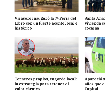
Virasoro inauguró la 7ª Feria del
Santa Ana:
Libro con un fuerte acento local e
vivienda c
histórico
cocaína
Terneros propios, engorde local:
Apareció s
la estrategia para retener el
años que e
valor cárnico
Capital