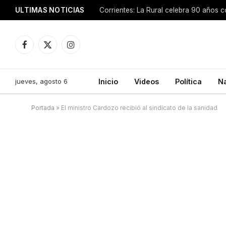
ULTIMAS NOTICIAS
Facebook
X
Instagram
(Twitter)
jueves, agosto 6
Inicio
Videos
Política
N
Portada
»
El ministro Cardozo recibió al sindicato de la sanidad