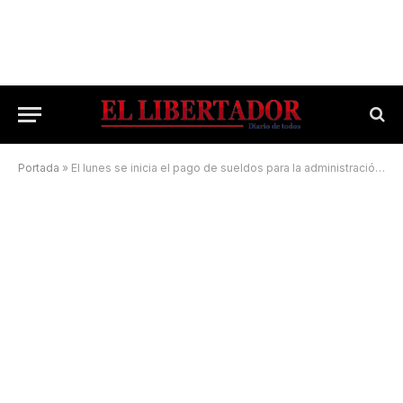
Portada
»
El lunes se inicia el pago de sueldos para la administración pública