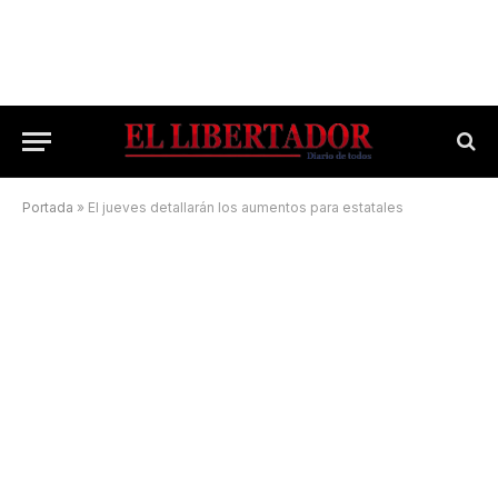
Portada
»
El jueves detallarán los aumentos para estatales