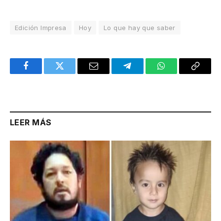
Edición Impresa
Hoy
Lo que hay que saber
Facebook
Twitter
Email
Telegram
WhatsApp
Copy
Link
LEER MÁS