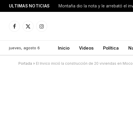
ULTIMAS NOTICIAS
Montaña dio la nota y le arrebató el i
Facebook
X
Instagram
(Twitter)
jueves, agosto 6
Inicio
Videos
Política
N
Portada
»
El Invico inició la construcción de 20 viviendas en Moco