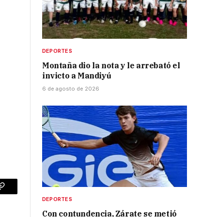
DEPORTES
Montaña dio la nota y le arrebató el
invicto a Mandiyú
6 de agosto de 2026
p
Copy
DEPORTES
Link
Con contundencia, Zárate se metió