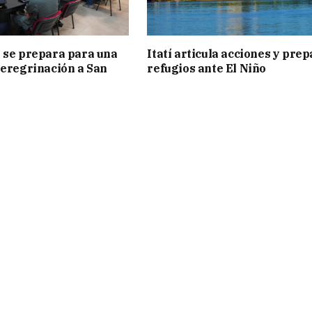
 se prepara para una
Itatí articula acciones y pre
peregrinación a San
refugios ante El Niño