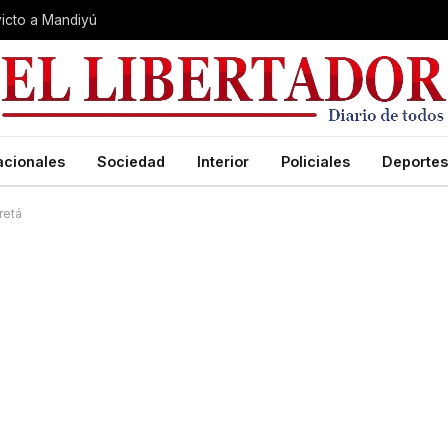
nvicto a Mandiyú
acionales
Sociedad
Interior
Policiales
Deportes
retá