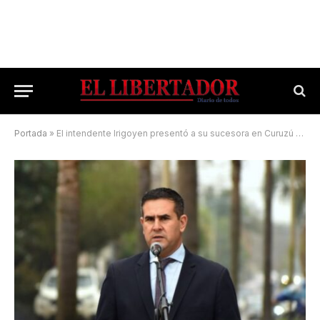
Portada
»
El intendente Irigoyen presentó a su sucesora en Curuzú Cuatiá