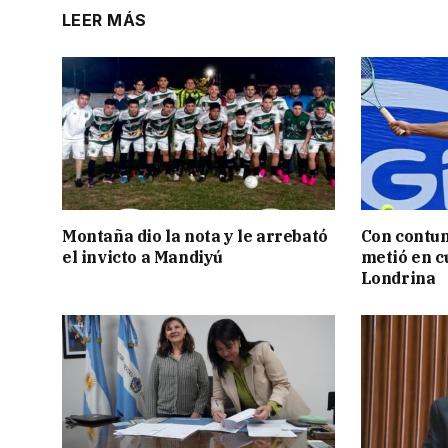
LEER MÁS
Montaña dio la nota y le arrebató
Con contun
el invicto a Mandiyú
metió en c
Londrina