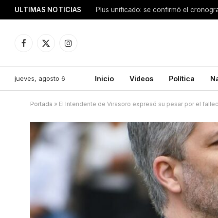
ULTIMAS NOTICIAS
Facebook
X
Instagram
(Twitter)
jueves, agosto 6
Inicio
Videos
Política
N
Portada
»
El Intendente de Virasoro expresó su pesar por el falle