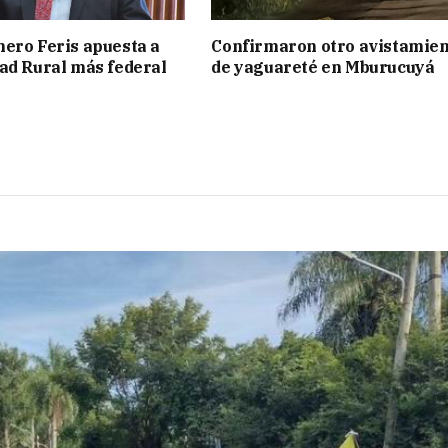
ero Feris apuesta a
Confirmaron otro avistamie
ad Rural más federal
de yaguareté en Mburucuyá